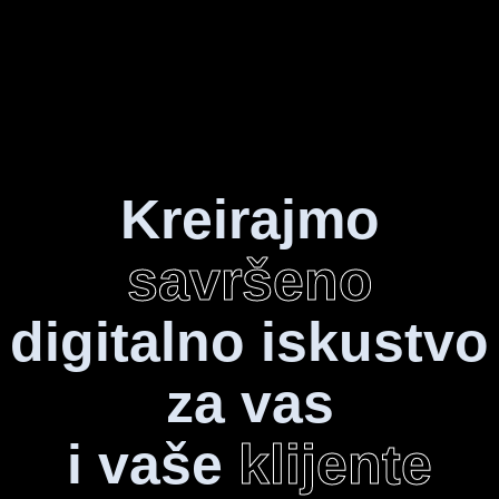
Kreirajmo
savršeno
digitalno iskustvo
za vas
i vaše
klijente