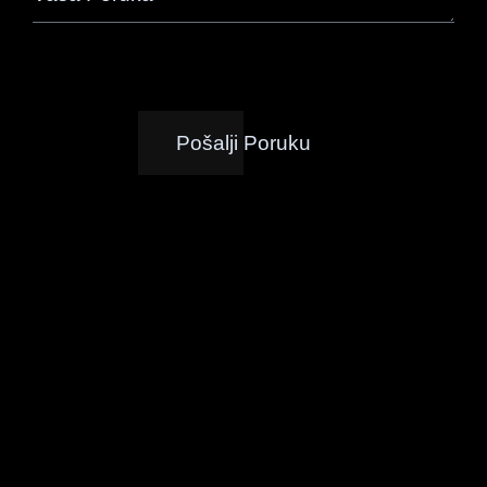
Pošalji Poruku
KLIJ
Drugi o Nama