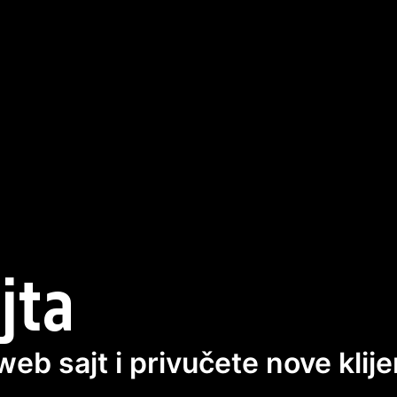
jta
eb sajt i privučete nove klij