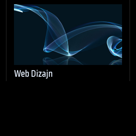
Web Dizajn
Ako ne privučete pažnju posetioca odmah,
teško da ćete dobiti drugu priliku. Zato
web dizajnu treba da pridjete
profesionalno, jer on reflektuje ozbiljnost
vaše firme.
Saznajte Više